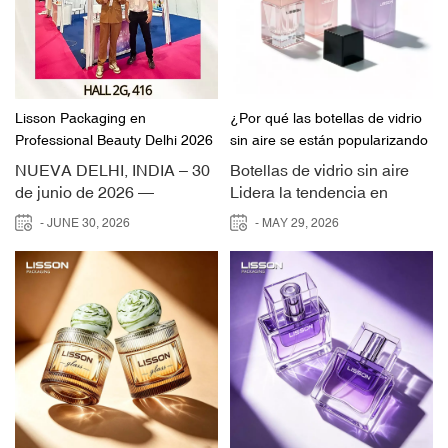
Lisson Packaging en
¿Por qué las botellas de vidrio
Professional Beauty Delhi 2026
sin aire se están popularizando
en el envasado de productos
NUEVA DELHI, INDIA – 30
Botellas de vidrio sin aire Lidera la tendencia en envases para el cuidado de la piel porque quieres que tus productos se mantengan frescos, efectivos y seguros. El diseño sin aire protege las fórmulas del aire y los contaminantes, lo que te permite disfrutar de una mayor vida útil y una dosificación precisa. Además, te beneficias del vidrio ecológico, totalmente reciclable. Descubre cómo crece el mercado:MétricoValorTamaño del mercado en 20259.560 millones de dólaresTamaño proyectado del mercado en 203518.440 millones de dólaresLisson impulsa la innovación en el sector del embalaje con botellas de última generación que combinan sostenibilidad, lujo y diseño inteligente. Conclusiones claveLos frascos de vidrio sin aire mantienen frescos los productos para el cuidado de la piel al evitar la exposición al aire, lo que ayuda a mantener su eficacia.El uso de envases sin aire reduce los residuos, lo que permite aprovechar casi cada gota del producto y evitar la contaminación.Elegir vasos de vidrio sin aire recargables contribuye a la sostenibilidad, ya que el vidrio es reciclable y se puede reutilizar varias veces.La tecnología sin aire proporciona una dosificación precisa, lo que garantiza que utilice la cantidad correcta de producto en cada aplicación, mejorando así su rutina de cuidado de la piel.La creciente demanda de botellas de vidrio sin aire refleja la preferencia de los consumidores por soluciones de envasado ecológicas, innovadoras y de lujo. Tecnología de botellas de vidrio sin aire Cómo funciona la tecnología sin aire en los envases para productos de cuidado de la piel.Quieres que tus productos para el cuidado de la piel se mantengan frescos y efectivos desde el primer uso hasta el último. El envase sin aire utiliza un diseño avanzado para proteger tus fórmulas. Al presionar el dosificador, un sistema de vacío impulsa el producto hacia arriba sin dejar entrar aire. Esto significa que tus productos para el cuidado de la piel nunca estarán expuestos al oxígeno ni a los gérmenes.Los frascos de vidrio sin aire impiden la entrada de aire, lo que mantiene la calidad de sus cremas y sérums.El mecanismo de dispensación por vacío garantiza que se aproveche hasta la última gota, para que no se desperdicie nada de producto.Disfrutarás de una experiencia más higiénica porque tus dedos nunca tocarán la fórmula del interior.El diseño suele incluir protección UV, que protege los ingredientes sensibles del daño causado por la luz.Los tarros sin aire y las botellas con dosificador sin aire utilizan una tecnología similar, lo que le ofrece opciones para diferentes tipos de productos.Consejo: Elija envases de vidrio sin aire rellenables para reducir los residuos y apoyar los objetivos de sostenibilidad.Aquí tienes una comparación para ayudarte a comprender la diferencia:CaracterísticaBotellas de vidrio sin aireEmbalaje tradicionalExposición al aireEvita la entrada de aire, preservando la integridad del producto.Permite la exposición al aire, con el consiguiente riesgo de degradación.Mecanismo de dispensaciónSistema de vacío que garantiza la dispensación de producto fresco.Tubo de inmersión, puede provocar contaminaciónPrecisión en la dosificaciónProporciona dosis controladas y medidas.A menudo conduce al uso excesivo o al desperdicio.HigieneMayor higiene, sin contacto con elementos externos.Mayor riesgo de contaminaciónResiduos de productoReduce los residuos y aprovecha casi cada gota.A menudo deja producto atrapado en el fondo.SostenibilidadA menudo fabricados con materiales reciclables.Varía, a menudo es menos ecológico.Lisson Group es líder en tecnología sin aire, ofreciendo botellas de vidrio rellenables sin aire y soluciones de sistemas de recarga sin aire que combinan lujo con ingeniería inteligente. Conservación del producto y dosificación precisaQuieres que tus productos para el cuidado de la piel duren más y ofrezcan resultados siempre. Los envases sin aire ayudan a prolongar la vida útil al bloquear el aire y la luz, que pueden degradar ingredientes activos como la vitamina C y el retinol. Los cierres herméticos en frascos de vidrio oscuro impiden la entrada de oxígeno y bacterias, manteniendo así la potencia de tus fórmulas.Los envases con dosificador sin aire evitan la oxidación y la contaminación, manteniendo sus productos seguros.El sistema de recarga sin aire garantiza que no entre aire ni gérmenes en la botella después de cada uso.Cada bomba dispensa una dosis constante y medida, por lo que siempre utilizará la cantidad correcta.El sistema de válvula inteligente de los frascos de suero sin aire evita que se obstruyan y salpiquen, facilitando así tu rutina.Reduces los residuos porque los envases sin aire te permiten aprovechar casi hasta la última gota.Nota: Los envases de vidrio rellenables sin aire favorecen la conservación del producto y la sostenibilidad, lo que los convierte en una opción inteligente para los consumidores con conciencia ecológica.Las botellas y frascos de vidrio sin aire de Lisson Group ofrecen opciones de diseño personalizables, para que puedas adaptar la imagen de tu marca a la vez que proteges tus fórmulas. Confía en que los envases sin aire garantizan una dosificación precisa, mantienen la higiene y te ayudan a alcanzar tus objetivos medioambientales. Sostenibilidad en los envases para el cuidado de la piel Beneficios ecológicos del vidrioQuieres que el envase de tus productos para el cuidado de la piel refleje tus valores. El vidrio ofrece claras ventajas medioambientales en comparación con las alternativas de plástico. Eliges el vidrio porque proviene de materiales naturales, no de combustibles fósiles. Esto lo convierte en un material más sostenible para tu rutina de belleza. Al usar vidrio, apoyas la economía circular. El vidrio se puede reciclar infinitamente sin perder calidad ni pureza. En la Unión Europea, alrededor del 76 % de los envases de vidrio se reciclan mediante sistemas de circuito cerrado. Esto significa que tu botella reciclable puede convertirse en una nueva botella una y otra vez, en lugar de acabar en un vertedero.El vidrio favorece las soluciones ecológicas al ser a la vez reciclable y reutilizable.Reciclar vidrio ayuda a reducir las emisiones de carbono, especialmente cuando se reutilizan las botellas varias veces.El vidrio mantiene su integridad a través de muchos ciclos de reciclaje, a diferencia del plástico, que se degrada con el tiempo.Al elegir vidrio, también contribuyes a reducir la contaminación y los residuos. Grupo Lisson Utiliza vidrio 100% reciclable y materiales reciclados posconsumo (PCR) en sus botellas de vidrio sin aire. Este compromiso con la sostenibilidad significa que puede confiar en que su envase se alinea con sus objetivos ambientales. Al elegir botellas de vidrio rellenables sin aire, invierte en un futuro donde la belleza y la responsabilidad van de la mano. Reduciendo los residuos con envases cosméticos sin aire.Quieres sacarle el máximo partido a cada producto para el cuidado de la piel que compras. La tecnología sin aire te ayuda a conseguirlo. Los envases cosméticos sin aire utilizan un mecanismo de vacío que impide la entrada de aire. Este diseño mantiene tus fórmulas frescas y te permite aprovechar hasta la última gota. Los estudios demuestran que los sistemas sin aire pueden reducir el desperdicio de producto hasta en un 30 %. Ya no dejas producto valioso atrapado en el fondo del envase.Elegir botellas de vidrio sin aire significa apoyar la sostenibilidad de dos maneras. Primero, preservas la integridad de tus ingredientes. Segundo, reduces los residuos gracias a un uso más eficiente del producto. Los envases de vidrio sin aire recargables te permiten reutilizar la misma botella, reduciendo así los residuos de un solo uso. Lisson Group es líder en el sector con botellas de vidrio sin aire recargables, botellas con dosificador sin aire y botellas de sérum sin aire que combinan un diseño inteligente con materiales sostenibles.Muchas marcas líderes utilizan ahora botellas de vidrio sin aire para cumplir con sus objetivos de sostenibilidad. A continuación, se muestra cómo algunas empresas abordan el envasado ecológico:MarcaIniciativa de sostenibilidadDescripciónEmpresas Estée LauderEntre el 75 % y el 100 % de los envases serán reciclables, rellenables o reutilizables para 2025.Integración de envases de vidrio recargables para marcas como Le Labo y lanzamiento global de muestras en papel.Embalaje APGBotella sin aire Infinity, una solución monomaterial y 100% reciclable.Establecer un nuevo referente para el "Diseño para el Reciclaje".Innovadores disruptivosBotellas minimalistas sin aireMarcas como Rhode hacen hincapié en la eficacia clínica con diseños elegantes y totalmente reciclables.Puedes ver cómo los frascos de vidrio sin aire ayudan a las marcas a alcanzar sus objetivos medioambientales. Al elegir un frasco reciclable con tecnología sin aire, contribuyes positivamente. El enfoque de Lisson Group en el diseño, el reciclaje y los materiales sostenibles garantiza que tu rutina de cuidado de la piel ayude a un planeta más limpio.Consejo: Opta por envases de vidrio sin aire rellenables para reducir el desperdicio de producto y contribuir a un futuro más sostenible. Versatilidad en el cuidado de la piel Compatibilidad con fórmulas sensiblesDesea que sus productos para el cuidado de la piel se mantengan frescos y efectivos, especialmente si contienen ingredientes delicados. La tecnología sin aire utiliza un sistema de vacío que impide que el aire llegue a sus cremas, sérums y lociones. Este diseño mantiene sus fórmulas estables y prolonga su vida útil. Evita la contaminación, ya que el sistema sellado impide el acceso de dedos y bacterias. Muchas marcas eligen frascos de vidrio sin aire y frascos con dosificador sin aire para formulaciones delicadas. Estos frascos protegen los ácidos, antioxidantes y otros ingredientes sensibles de la oxidación. Obtiene todos los beneficios de su producto porque el sistema sin aire mantiene su
para el cuidado de la piel?
de junio de 2026 —
Guangzhou Lisson Plastic
- JUNE 30, 2026
- MAY 29, 2026
Co., Ltd. (Lisson
Packaging), una empresa
líder mundial fabricante de
frascos de cosméticos y
proveedor de soluciones de
embalaje integrales,
concluyó con éxito su muy
esperada exposición en
Belleza profesional en Delhi
2026Celebrado desde Del