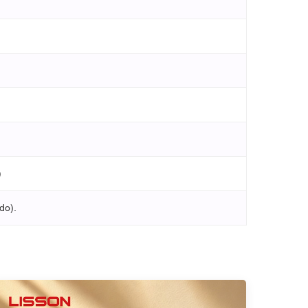
)
do).