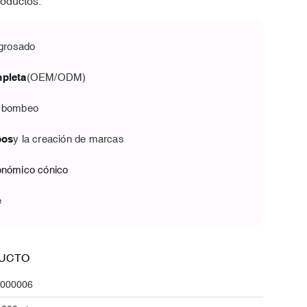
roductos.
ngrosado
mpleta
(OEM/ODM)
e bombeo
pos
y la creación de marcas
onómico cónico
e
UCTO
000006