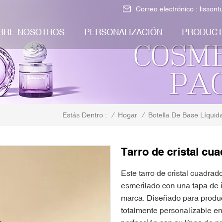
Correo electrónico :
lisson
BRE NOSOTROS
PERSONALIZACIÓN
PRODUC
/
Hogar
/
Botella De Base Líquid
Estás Dentro :
Tarro de cristal cu
Este tarro de cristal cuadr
esmerilado con una tapa de i
marca. Diseñado para product
totalmente personalizable en