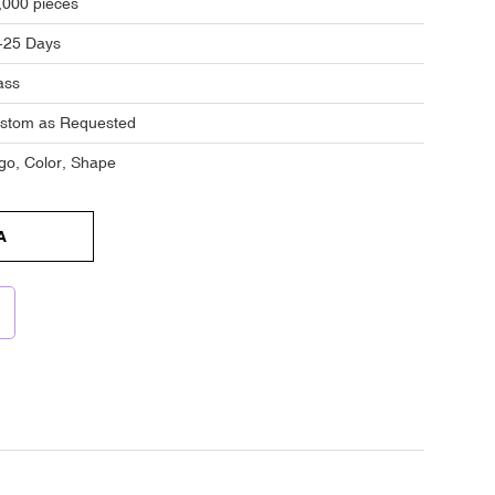
,000 pieces
-25 Days
ass
stom as Requested
go, Color, Shape
A