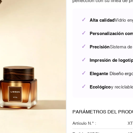
perfección con su línea de p
✓
Alta calidad
Vidrio e
✓
Personalización co
✓
Precisión
Sistema d
✓
Impresión de logoti
✓
Elegante
Diseño erg
✓
Ecológico
y reciclabl
PARÁMETROS DEL PROD
Artículo N.° :
XT