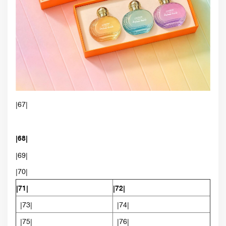
|67|
|68|
|69|
|70|
|71|
|72|
|73|
|74|
|75|
|76|