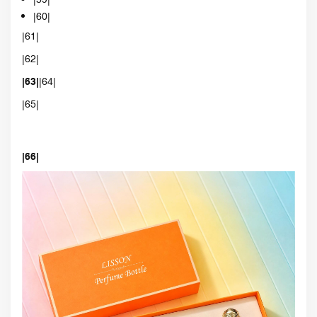
|60|
|61|
|62|
|63|
|64|
|65|
|66|